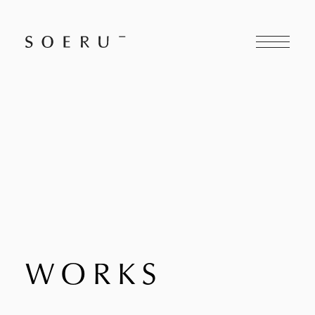
W
O
R
K
S