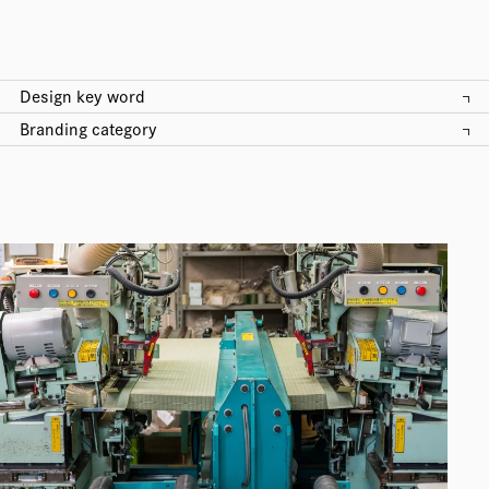
Design key word
Branding category
All
All
Logo, CI/VI
企業
Web
店舗
Pamphlet
商品・サービス
Package
独立・起業・スタートアップ
Movie
採用
Other
プロジェクト