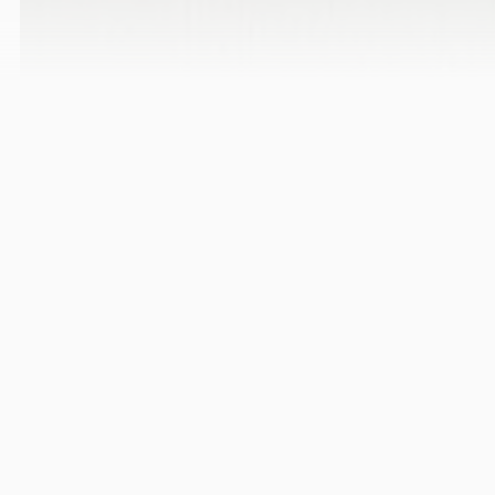
T
A
I
W
A
N
C
R
E
A
T
I
V
E